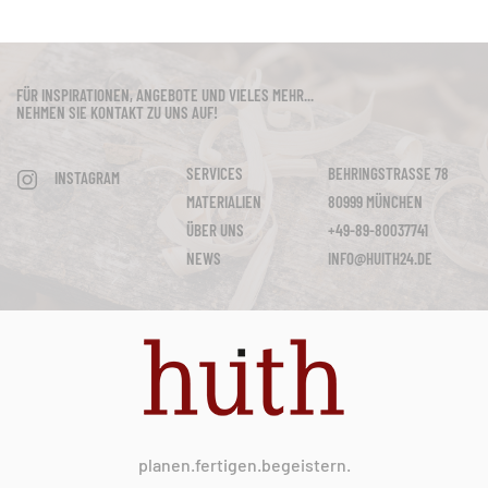
FÜR INSPIRATIONEN, ANGEBOTE UND VIELES MEHR...
NEHMEN SIE KONTAKT ZU UNS AUF!
SERVICES
BEHRINGSTRASSE 78
INSTAGRAM
MATERIALIEN
80999 MÜNCHEN
ÜBER UNS
+49-89-80037741
NEWS
INFO@HUITH24.DE
planen.fertigen.begeistern.