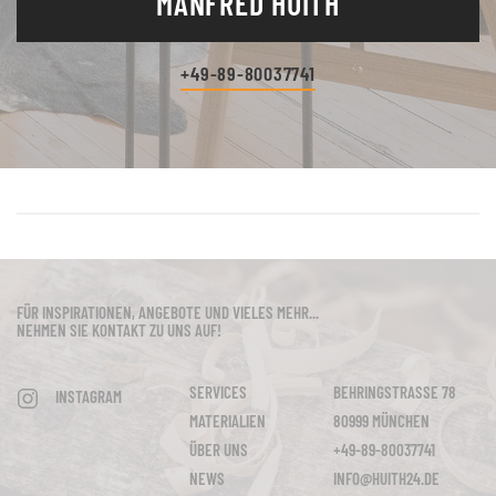
MANFRED HUITH
+49-89-80037741
FÜR INSPIRATIONEN, ANGEBOTE UND VIELES MEHR...
NEHMEN SIE KONTAKT ZU UNS AUF!
SERVICES
BEHRINGSTRASSE 78
INSTAGRAM
MATERIALIEN
80999 MÜNCHEN
ÜBER UNS
+49-89-80037741
NEWS
INFO@HUITH24.DE